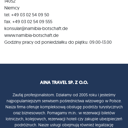
14052
Niemcy
tel. +49 03 02 54 09 50
fax. +49 03 02 54 09 555
konsular@namibia-botschaft.de
www.namibia-botschaft.de
Godziny pracy od poniedziałku do piątku: 09.00-13.00
AINA TRAVEL SP. Z O.O.
Zaufaj profesjonalistom. Działamy od 2005 roku i jesteśmy
najpopularniejszym serwisem pośrednictwa wizowego w Polsce.
Nasza firma oferuje kompleksową obsługę podróży turystycznych
oraz biznesowych. Pomagamy m.in.: w rezerwacji biletów
lotniczych, kolejowych, rezerwacji hoteli czy zakupie ubezpieczeń
podróżnych. Nasze usługi obejmują również legalizację