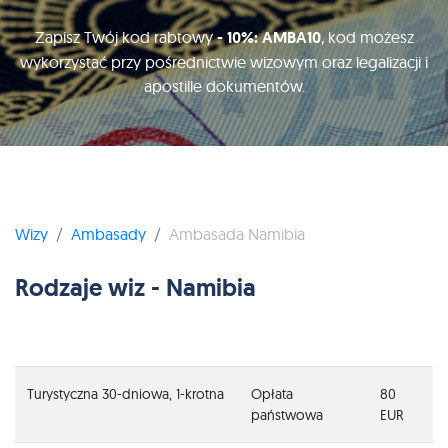
Zapisz Twój kod rabtowy
- 10%: AMBA10
, kod możesz
wykorzystać przy pośrednictwie wizowym oraz legalizacji i
apostille dokumentów.
Wizy
Ambasady
Ambasada Namibia
Rodzaje wiz - Namibia
Turystyczna 30-dniowa, 1-krotna
Opłata
80
państwowa
EUR