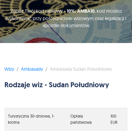
Zapisz Twój kod rabtowy
- 10%: AMBA10
, kod możesz
wykorzystać przy pośrednictwie wizowym oraz legalizacji i
apostille dokumentów.
Wizy
Ambasady
Ambasada Sudan Południowy
Rodzaje wiz - Sudan Południowy
Turystyczna 30-dniowa, 1-
Opłata
100
krotna
państwowa
EUR